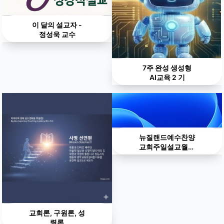
이 달의 설교자 -
정성욱 교수
7주 완성 생성형
AI교육 2 기
뉴질랜드예수찬양
교회주일설교월별
리스트
교회론, 구원론, 성
령론