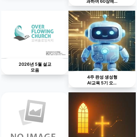
과하여 60장에서
하나님 나라를 만
드는 복음 방정식
0+1=1 멀티모달
2026년 5월 설교
모음
4주 완성 생성형
AI교육 5기 오클
랜드 감리 교회