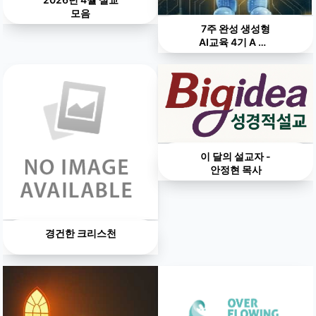
모음
7주 완성 생성형
AI교육 4기 A 반(
화요반) /B 반 (토
요반)
이 달의 설교자 -
안정현 목사
경건한 크리스천