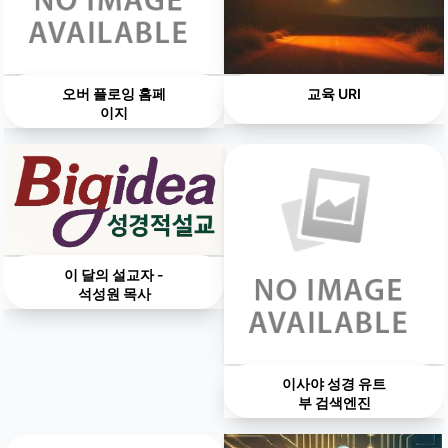
오버 플로잉 홈페
교육 URI
이지
이 달의 설교자 -
석성원 목사
이사야 성경 유트
부 검색엔진