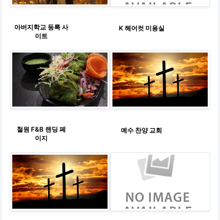
아버지학교 등록 사
K 헤어컷 미용실
이트
철원 F&B 랜딩 페
예수 찬양 교회
이지