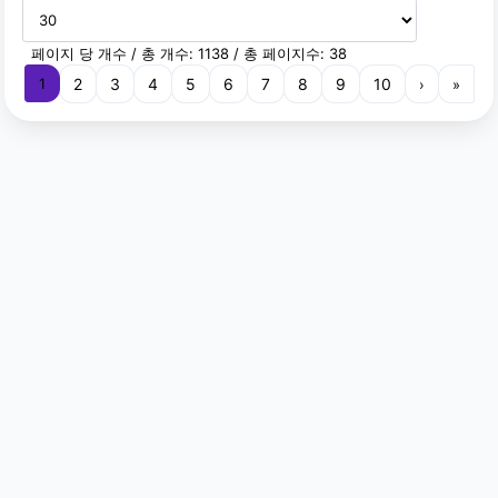
페이지 당 개수 / 총 개수: 1138 / 총 페이지수: 38
1
(current)
2
3
4
5
6
7
8
9
10
›
»
Copyright ©
Allin brisbane
. All rights reserved. 이메일:
webmaster@allinbrisbane.com