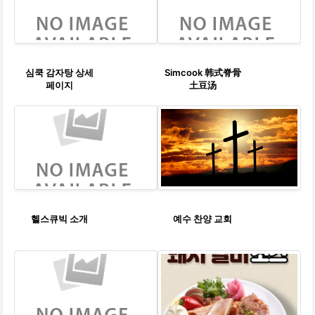
심쿡 감자탕 상세
Simcook 韩式脊骨
페이지
土豆汤
헬스큐빅 소개
예수 찬양 교회