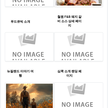
철원 F&B 돼지 갈
비 소스 상세 페이
푸드큐빅 소개
지
뉴질랜드 이야기 여
심쿡 소개 랜딩 페
행
이지