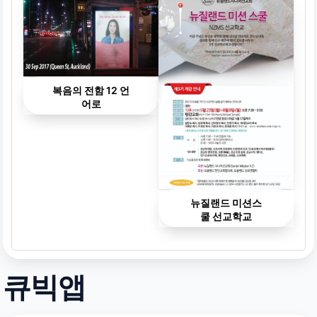
복음의 전함 12 언
어로
뉴질랜드 미션스
쿨 선교학교
큐빅앱