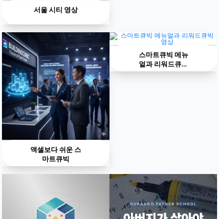
서울 시티 영상
스마트큐빅 메뉴
얼과 리워드큐빅
영상
액셀보다 쉬운 스
마트큐빅