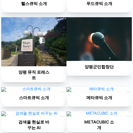
헬스큐빅 소개
푸드큐빅 소개
양평군민합창단
양평 뮤직 포레스
트
스마트큐빅 소개
메타큐빅 소개
검색을 현실로 바
METACUBIC 소
꾸는 AI
개