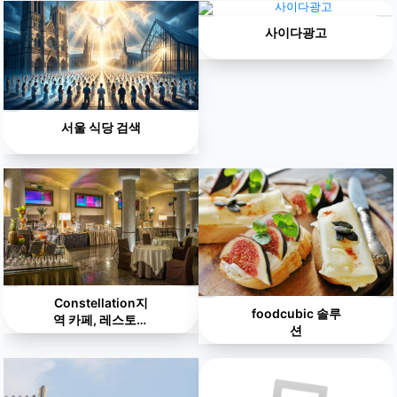
사이다광고
서울 식당 검색
Constellation지
foodcubic 솔루
역 카페, 레스토랑
션
100