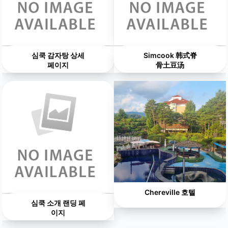
심쿡 감자탕 상세
Simcook 韩式脊
페이지
骨土豆汤
Chereville 호텔
심쿡 소개 랜딩 페
이지